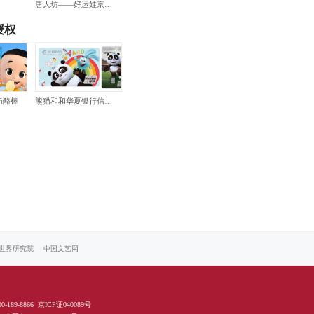
唐人坊——好运娃京剧系列非遗绢人娃娃
授权
奶酪棒
熊猫和和华夏银行信用卡