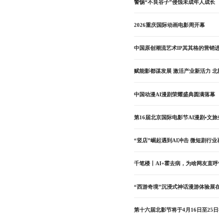
警惕“不良谷子”侵蚀未成年人成长
2026重庆国际动画电影周开幕
中国原创潮流艺术IP其其格的营销
赋能影都谋发展 激活产业新活力 北
中国动漫AI漫剧荣耀盛典圆满落幕
第16届北京国际电影节AI漫剧•文
“竖店”崛起遇到AI冲击 微短剧行
千笔楼丨AI+霍去病，为啥网友直呼
“西游奇境”沉浸式神话漫游体验展
第十六届北影节将于4月16日至25