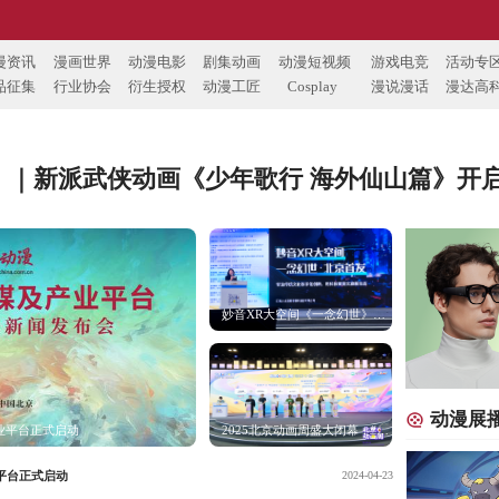
 ｜新派武侠动画《少年歌行 海外仙山篇》开
妙音XR大空间《一念幻世》北京首发：用XR与AI打造可对话的沉浸体验
动漫展
业平台正式启动
2025北京动画周盛大闭幕，“动画+文旅”融合引领产业新生态
业平台正式启动
2024-04-23