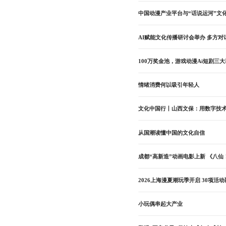
中国动漫产业平台与“话说运河”文
AI赋能文化传播研讨会举办 多方
100万奖金池，游戏动漫Ai短剧三
情绪消费何以吸引年轻人
文化中国行丨山西文保：用数字技
从国潮读懂中国的文化自信
成都“高新造”动画电影上新 《八仙
2026上海漫夏潮玩季开启 30项活
小玩偶串起大产业